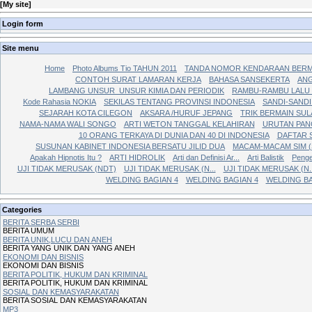
[
My site
]
Login form
Site menu
Home
Photo Albums Tio TAHUN 2011
TANDA NOMOR KENDARAAN BERM
CONTOH SURAT LAMARAN KERJA
BAHASA SANSEKERTA
AN
LAMBANG UNSUR_UNSUR KIMIA DAN PERIODIK
RAMBU-RAMBU LALU 
Kode Rahasia NOKIA
SEKILAS TENTANG PROVINSI INDONESIA
SANDI-SAND
SEJARAH KOTA CILEGON
AKSARA /HURUF JEPANG
TRIK BERMAIN SUL
NAMA-NAMA WALI SONGO
ARTI WETON TANGGAL KELAHIRAN
URUTAN PANG
10 ORANG TERKAYA DI DUNIA DAN 40 DI INDONESIA
DAFTAR 
SUSUNAN KABINET INDONESIA BERSATU JILID DUA
MACAM-MACAM SIM (
Apakah Hipnotis Itu ?
ARTI HIDROLIK
Arti dan Definisi Ar...
Arti Balistik
Penge
UJI TIDAK MERUSAK (NDT)
UJI TIDAK MERUSAK (N...
UJI TIDAK MERUSAK (N..
WELDING BAGIAN 4
WELDING BAGIAN 4
WELDING BA
Categories
BERITA SERBA SERBI
BERITA UMUM
BERITA UNIK,LUCU DAN ANEH
BERITA YANG UNIK DAN YANG ANEH
EKONOMI DAN BISNIS
EKONOMI DAN BISNIS
BERITA POLITIK, HUKUM DAN KRIMINAL
BERITA POLITIK, HUKUM DAN KRIMINAL
SOSIAL DAN KEMASYARAKATAN
BERITA SOSIAL DAN KEMASYARAKATAN
MP3