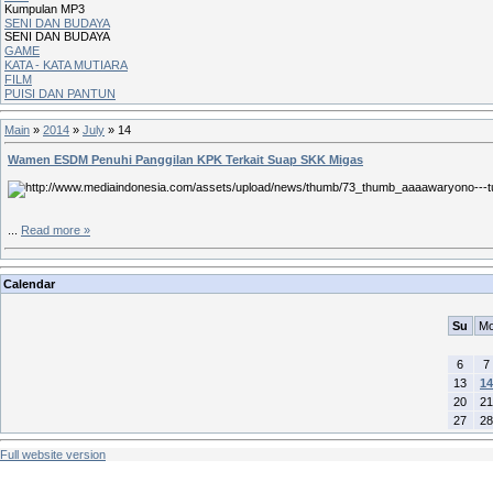
Kumpulan MP3
SENI DAN BUDAYA
SENI DAN BUDAYA
GAME
KATA - KATA MUTIARA
FILM
PUISI DAN PANTUN
Main
»
2014
»
July
»
14
Wamen ESDM Penuhi Panggilan KPK Terkait Suap SKK Migas
...
Read more »
Calendar
Su
M
6
7
13
14
20
21
27
28
Full website version