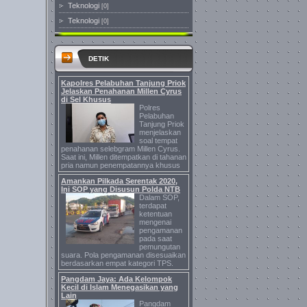
Teknologi
[0]
Teknologi
[0]
DETIK
Kapolres Pelabuhan Tanjung Priok
Jelaskan Penahanan Millen Cyrus
di Sel Khusus
Polres
Pelabuhan
Tanjung Priok
menjelaskan
soal tempat
penahanan selebgram Millen Cyrus.
Saat ini, Millen ditempatkan di tahanan
pria namun penempatannya khusus
Amankan Pilkada Serentak 2020,
Ini SOP yang Disusun Polda NTB
Dalam SOP,
terdapat
ketentuan
mengenai
pengamanan
pada saat
pemungutan
suara. Pola pengamanan disesuaikan
berdasarkan empat kategori TPS.
Pangdam Jaya: Ada Kelompok
Kecil di Islam Menegasikan yang
Lain
Pangdam