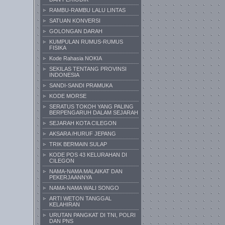
RAMBU-RAMBU LALU LINTAS
SATUAN KONVERSI
GOLONGAN DARAH
KUMPULAN RUMUS-RUMUS
FISIKA
Kode Rahasia NOKIA
SEKILAS TENTANG PROVINSI
INDONESIA
SANDI-SANDI PRAMUKA
KODE MORSE
SERATUS TOKOH YANG PALING
BERPENGARUH DALAM SEJARAH
SEJARAH KOTA CILEGON
AKSARA /HURUF JEPANG
TRIK BERMAIN SULAP
KODE POS 43 KELURAHAN DI
CILEGON
NAMA-NAMA MALAIKAT DAN
PEKERJAANNYA
NAMA-NAMA WALI SONGO
ARTI WETON TANGGAL
KELAHIRAN
URUTAN PANGKAT DI TNI, POLRI
DAN PNS