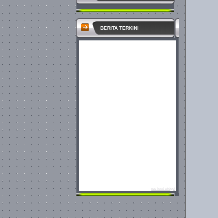
rss feed widget
BERITA TERKINI
rss feed widget