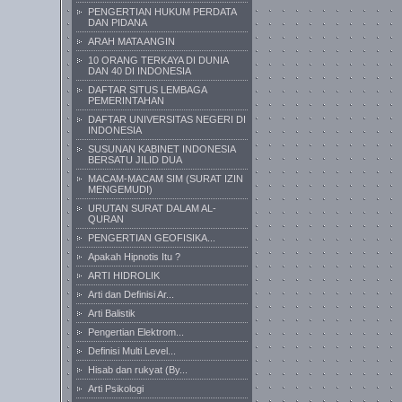
PENGERTIAN HUKUM PERDATA
DAN PIDANA
ARAH MATA ANGIN
10 ORANG TERKAYA DI DUNIA
DAN 40 DI INDONESIA
DAFTAR SITUS LEMBAGA
PEMERINTAHAN
DAFTAR UNIVERSITAS NEGERI DI
INDONESIA
SUSUNAN KABINET INDONESIA
BERSATU JILID DUA
MACAM-MACAM SIM (SURAT IZIN
MENGEMUDI)
URUTAN SURAT DALAM AL-
QURAN
PENGERTIAN GEOFISIKA...
Apakah Hipnotis Itu ?
ARTI HIDROLIK
Arti dan Definisi Ar...
Arti Balistik
Pengertian Elektrom...
Definisi Multi Level...
Hisab dan rukyat (By...
Arti Psikologi