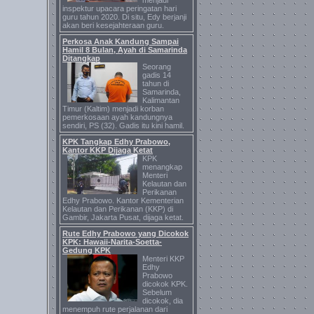
menjadi
inspektur upacara peringatan hari
guru tahun 2020. Di situ, Edy berjanji
akan beri kesejahteraan guru.
Perkosa Anak Kandung Sampai
Hamil 8 Bulan, Ayah di Samarinda
Ditangkap
Seorang
gadis 14
tahun di
Samarinda,
Kalimantan
Timur (Kaltim) menjadi korban
pemerkosaan ayah kandungnya
sendiri, PS (32). Gadis itu kini hamil.
KPK Tangkap Edhy Prabowo,
Kantor KKP Dijaga Ketat
KPK
menangkap
Menteri
Kelautan dan
Perikanan
Edhy Prabowo. Kantor Kementerian
Kelautan dan Perikanan (KKP) di
Gambir, Jakarta Pusat, dijaga ketat.
Rute Edhy Prabowo yang Dicokok
KPK: Hawaii-Narita-Soetta-
Gedung KPK
Menteri KKP
Edhy
Prabowo
dicokok KPK.
Sebelum
dicokok, dia
menempuh rute perjalanan dari