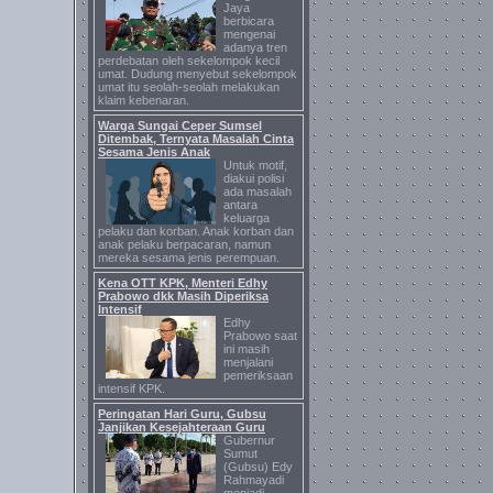
Jaya
berbicara
mengenai
adanya tren
perdebatan oleh sekelompok kecil
umat. Dudung menyebut sekelompok
umat itu seolah-seolah melakukan
klaim kebenaran.
Warga Sungai Ceper Sumsel
Ditembak, Ternyata Masalah Cinta
Sesama Jenis Anak
Untuk motif,
diakui polisi
ada masalah
antara
keluarga
pelaku dan korban. Anak korban dan
anak pelaku berpacaran, namun
mereka sesama jenis perempuan.
Kena OTT KPK, Menteri Edhy
Prabowo dkk Masih Diperiksa
Intensif
Edhy
Prabowo saat
ini masih
menjalani
pemeriksaan
intensif KPK.
Peringatan Hari Guru, Gubsu
Janjikan Kesejahteraan Guru
Gubernur
Sumut
(Gubsu) Edy
Rahmayadi