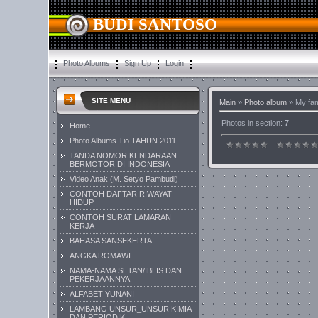
BUDI SANTOSO
Photo Albums
Sign Up
Login
SITE MENU
Main
»
Photo album
» My fam
Photos in section
:
7
Home
Photo Albums Tio TAHUN 2011
TANDA NOMOR KENDARAAN
BERMOTOR DI INDONESIA
Video Anak (M. Setyo Pambudi)
CONTOH DAFTAR RIWAYAT
HIDUP
CONTOH SURAT LAMARAN
KERJA
BAHASA SANSEKERTA
ANGKA ROMAWI
NAMA-NAMA SETAN/IBLIS DAN
PEKERJAANNYA
ALFABET YUNANI
LAMBANG UNSUR_UNSUR KIMIA
DAN PERIODIK