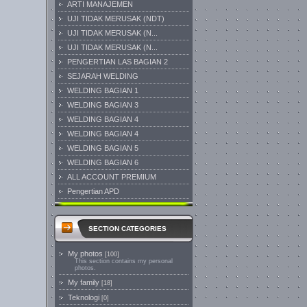
ARTI MANAJEMEN
UJI TIDAK MERUSAK (NDT)
UJI TIDAK MERUSAK (N...
UJI TIDAK MERUSAK (N...
PENGERTIAN LAS BAGIAN 2
SEJARAH WELDING
WELDING BAGIAN 1
WELDING BAGIAN 3
WELDING BAGIAN 4
WELDING BAGIAN 4
WELDING BAGIAN 5
WELDING BAGIAN 6
ALL ACCOUNT PREMIUM
Pengertian APD
SECTION CATEGORIES
My photos
[100]
This section contains my personal
photos.
My family
[18]
Teknologi
[0]