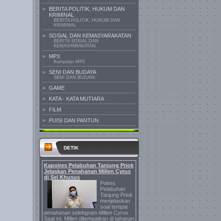
BERITA POLITIK, HUKUM DAN
KRIMINAL
BERITA POLITIK, HUKUM DAN
KRIMINAL
SOSIAL DAN KEMASYARAKATAN
BERITA SOSIAL DAN
KEMASYARAKATAN
MP3
Kumpulan MP3
SENI DAN BUDAYA
SENI DAN BUDAYA
GAME
KATA - KATA MUTIARA
FILM
PUISI DAN PANTUN
DETIK
Kapolres Pelabuhan Tanjung Priok
Jelaskan Penahanan Millen Cyrus
di Sel Khusus
Polres
Pelabuhan
Tanjung Priok
menjelaskan
soal tempat
penahanan selebgram Millen Cyrus.
Saat ini, Millen ditempatkan di tahanan