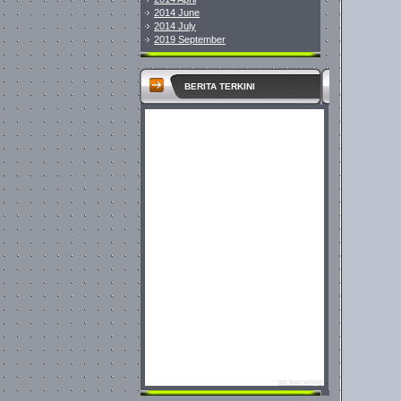
2014 June
2014 July
2019 September
BERITA TERKINI
rss feed widget