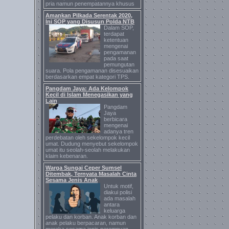
pria namun penempatannya khusus
Amankan Pilkada Serentak 2020,
Ini SOP yang Disusun Polda NTB
Dalam SOP,
terdapat
ketentuan
mengenai
pengamanan
pada saat
pemungutan
suara. Pola pengamanan disesuaikan
berdasarkan empat kategori TPS.
Pangdam Jaya: Ada Kelompok
Kecil di Islam Menegasikan yang
Lain
Pangdam
Jaya
berbicara
mengenai
adanya tren
perdebatan oleh sekelompok kecil
umat. Dudung menyebut sekelompok
umat itu seolah-seolah melakukan
klaim kebenaran.
Warga Sungai Ceper Sumsel
Ditembak, Ternyata Masalah Cinta
Sesama Jenis Anak
Untuk motif,
diakui polisi
ada masalah
antara
keluarga
pelaku dan korban. Anak korban dan
anak pelaku berpacaran, namun