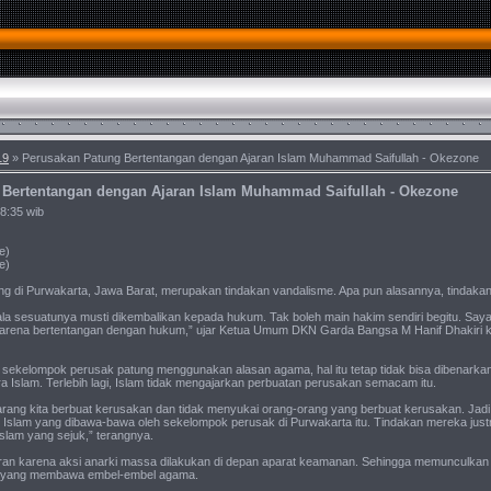
19
» Perusakan Patung Bertentangan dengan Ajaran Islam Muhammad Saifullah - Okezone
 Bertentangan dengan Ajaran Islam Muhammad Saifullah - Okezone
8:35 wib
e)
e)
di Purwakarta, Jawa Barat, merupakan tindakan vandalisme. Apa pun alasannya, tindakan itu
gala sesuatunya musti dikembalikan kepada hukum. Tak boleh main hakim sendiri begitu. Sa
arena bertentangan dengan hukum,” ujar Ketua Umum DKN Garda Bangsa M Hanif Dhakiri 
ekelompok perusak patung menggunakan alasan agama, hal itu tetap tidak bisa dibenarka
 Islam. Terlebih lagi, Islam tidak mengajarkan perbuatan perusakan semacam itu.
arang kita berbuat kerusakan dan tidak menyukai orang-orang yang berbuat kerusakan. Jadi,
 Islam yang dibawa-bawa oleh sekelompok perusak di Purwakarta itu. Tindakan mereka justr
slam yang sejuk,” terangnya.
heran karena aksi anarki massa dilakukan di depan aparat keamanan. Sehingga memunculkan k
tu yang membawa embel-embel agama.