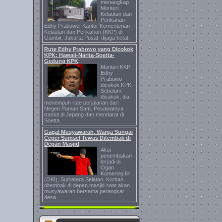
menangkap
Menteri
Kelautan dan
Perikanan
Edhy Prabowo. Kantor Kementerian
Kelautan dan Perikanan (KKP) di
Gambir, Jakarta Pusat, dijaga ketat.
Rute Edhy Prabowo yang Dicokok
KPK: Hawaii-Narita-Soetta-
Gedung KPK
Menteri KKP
Edhy
Prabowo
dicokok KPK.
Sebelum
dicokok, dia
menempuh rute perjalanan dari
Negeri Paman Sam. Pesawatnya
transit di Jepang dan mendarat di
Soetta.
Gagal Musyawarah, Warga Sungai
Ceper Sumsel Tewas Ditembak di
Depan Masjid
Aksi
penembakan
terjadi di
Ogan
Komering Ilir
(OKI), Sumatera Selatan. Korban
ditembak di depan masjid saat akan
musyawarah bersama perangkat
desa.