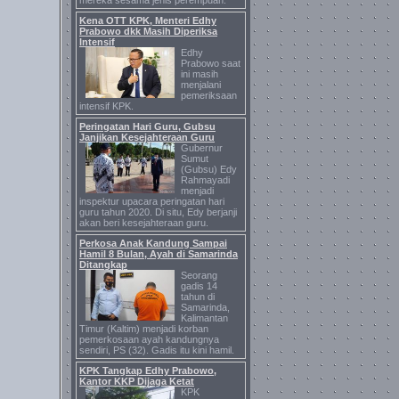
mereka sesama jenis perempuan.
Kena OTT KPK, Menteri Edhy
Prabowo dkk Masih Diperiksa
Intensif
Edhy
Prabowo saat
ini masih
menjalani
pemeriksaan
intensif KPK.
Peringatan Hari Guru, Gubsu
Janjikan Kesejahteraan Guru
Gubernur
Sumut
(Gubsu) Edy
Rahmayadi
menjadi
inspektur upacara peringatan hari
guru tahun 2020. Di situ, Edy berjanji
akan beri kesejahteraan guru.
Perkosa Anak Kandung Sampai
Hamil 8 Bulan, Ayah di Samarinda
Ditangkap
Seorang
gadis 14
tahun di
Samarinda,
Kalimantan
Timur (Kaltim) menjadi korban
pemerkosaan ayah kandungnya
sendiri, PS (32). Gadis itu kini hamil.
KPK Tangkap Edhy Prabowo,
Kantor KKP Dijaga Ketat
KPK