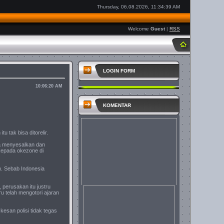
Thursday, 06.08.2026, 11:34:39 AM
Welcome
Guest
|
RSS
LOGIN FORM
10:06:20 AM
KOMENTAR
 tak bisa ditorelir.
ya menyesalkan dan
kepada okezone di
n. Sebab Indonesia
 perusakan itu justru
u telah mengotori ajaran
esan polisi tidak tegas