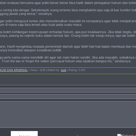
i bahan evaluasi bersama agar polisi benar-benar bisa hadir dalam penegakan hukum dan kete
 sering kita dengar. Sekelompok orang tertentu bisa menghakimi apa saja di luar koridor hu
nggung jawab yang besar,” sesalnya.
agar polisi mengusut tuntas dan menyelesaikan masalah ini secepatnya agar tidak menjadi p
um di mana saja bisa lemah atau kuat pada suatu masa.
 kita boleh kehilangan kepercayaan terhadap hukum, apa pun keadaannya. Jika tidak begitu, d
saya, patung itu sejenis buku dalam bentuk lain. Orang boleh tak setuju isinya, tapi tak bole
rin, Hanif mengimbau kepada pemerintah daerah agar lebih hati-hati dalam membuat dan me
unya konsultasi ataupun sosialisasi publik.
ga perlu sama-sama mendidik diri agar tak main hakim sendiri. Jika ada masalah, sebaiknya d
 Trust the law or forget the nation (percayai hukum atau lupakan bangsa ini),” tandasnya.
UKUM DAN KRIMINAL
|
Views
:
1139
|
Added by
:
budi
|
Rating
:
0.0
/
0