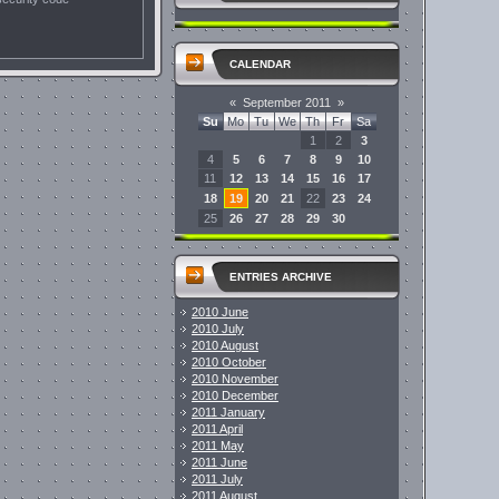
CALENDAR
rss feed widget
«
September 2011
»
Su
Mo
Tu
We
Th
Fr
Sa
1
2
3
4
5
6
7
8
9
10
11
12
13
14
15
16
17
18
19
20
21
22
23
24
25
26
27
28
29
30
ENTRIES ARCHIVE
2010 June
2010 July
2010 August
2010 October
2010 November
2010 December
2011 January
2011 April
2011 May
2011 June
2011 July
2011 August