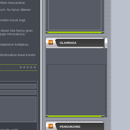
rtiban masyarakat.
kum. Itu harus dilawan
reseden buruk bagi
i depan kita hanya akan
h juga merusaknya,”
OLAHRAGA
njalankan kebijakan,
iselesaikan lewat koridor
PENGUNJUNG