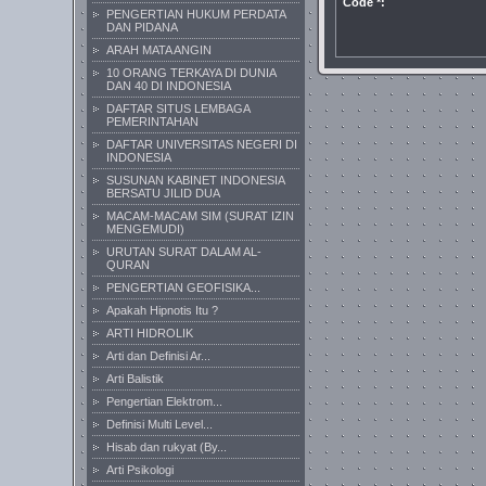
Code *:
PENGERTIAN HUKUM PERDATA
DAN PIDANA
ARAH MATA ANGIN
10 ORANG TERKAYA DI DUNIA
DAN 40 DI INDONESIA
DAFTAR SITUS LEMBAGA
PEMERINTAHAN
DAFTAR UNIVERSITAS NEGERI DI
INDONESIA
SUSUNAN KABINET INDONESIA
BERSATU JILID DUA
MACAM-MACAM SIM (SURAT IZIN
MENGEMUDI)
URUTAN SURAT DALAM AL-
QURAN
PENGERTIAN GEOFISIKA...
Apakah Hipnotis Itu ?
ARTI HIDROLIK
Arti dan Definisi Ar...
Arti Balistik
Pengertian Elektrom...
Definisi Multi Level...
Hisab dan rukyat (By...
Arti Psikologi