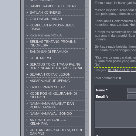
Tentu situasi ini harus jad
RAMBU-RAMBU LALU LINTAS
“Sebab kejadian semacam itu
SATUAN KONVERSI
dan polisi punya domain ta
GOLONGAN DARAH
Lebih lanjut Hanif meminta 
ketertiban masyarakat. Huk
KUMPULAN RUMUS-RUMUS
FISIKA
“Tetapi tak sedikitpun dari
Kode Rahasia NOKIA
ada anarki dan anarki. Buat 
urainya.
SEKILAS TENTANG PROVINSI
INDONESIA
Berkaca pada kejadian kema
terutama terkait dengan perl
SANDI-SANDI PRAMUKA
“Kita, warga masyarakat, ju
KODE MORSE
hukum atau politik yang ada.
SERATUS TOKOH YANG PALING
(ful)
BERPENGARUH DALAM SEJARAH
Category
:
BERITA POLITIK, H
SEJARAH KOTA CILEGON
Total comments
:
0
AKSARA /HURUF JEPANG
TRIK BERMAIN SULAP
Name *:
KODE POS 43 KELURAHAN DI
Email *:
CILEGON
NAMA-NAMA MALAIKAT DAN
PEKERJAANNYA
NAMA-NAMA WALI SONGO
ARTI WETON TANGGAL
KELAHIRAN
URUTAN PANGKAT DI TNI, POLRI
DAN PNS