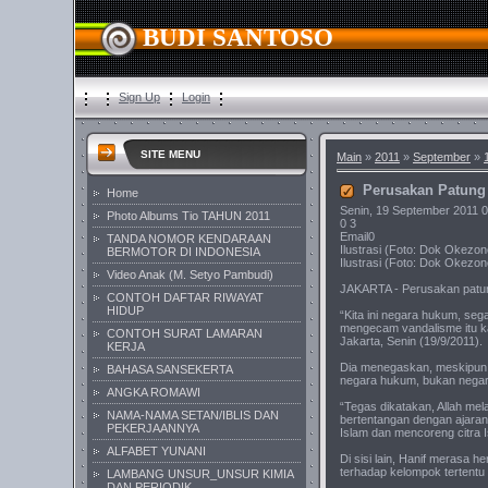
BUDI SANTOSO
Sign Up
Login
SITE MENU
Main
»
2011
»
September
»
Perusakan Patung
Home
Senin, 19 September 2011 0
Photo Albums Tio TAHUN 2011
0 3
Email0
TANDA NOMOR KENDARAAN
Ilustrasi (Foto: Dok Okezon
BERMOTOR DI INDONESIA
Ilustrasi (Foto: Dok Okezon
Video Anak (M. Setyo Pambudi)
JAKARTA - Perusakan patung 
CONTOH DAFTAR RIWAYAT
HIDUP
“Kita ini negara hukum, se
mengecam vandalisme itu k
CONTOH SURAT LAMARAN
Jakarta, Senin (19/9/2011).
KERJA
Dia menegaskan, meskipun s
BAHASA SANSEKERTA
negara hukum, bukan negara
ANGKA ROMAWI
“Tegas dikatakan, Allah mel
NAMA-NAMA SETAN/IBLIS DAN
bertentangan dengan ajaran
PEKERJAANNYA
Islam dan mencoreng citra I
ALFABET YUNANI
Di sisi lain, Hanif merasa 
terhadap kelompok terten
LAMBANG UNSUR_UNSUR KIMIA
DAN PERIODIK